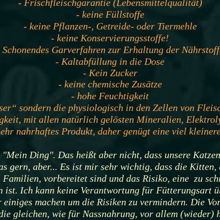
- Frischfleischgarantie (Lebensmittelqualität)
- keine Füllstoffe
- keine Pflanzen-, Getreide- oder Tiermehle
- keine Konservierungsstoffe!
- Schonendes Garverfahren zur Erhaltung der Nährstoff
- Kaltabfüllung in die Dose
- Kein Zucker
- keine chemische Zusätze
- hohe Feuchtigkeit
ser“ sondern die physiologisch in den Zellen von Fleis
keit, mit allen natürlich gelösten Mineralien, Elektroly
ehr nahrhaftes Produkt, daher genügt eine viel kleine
nz "Mein Ding". Das heißt aber nicht, dass unsere Katzen
s gern, aber... Es ist mir sehr wichtig, dass die Kitten
 Familien, vorbereitet sind und das Risiko, eine zu sc
 ist. Ich kann keine Verantwortung für Fütterungsart 
r einiges machen um die Risiken zu vermindern. Die Vo
die gleichen, wie für Nassnahrung, vor allem (wieder) 