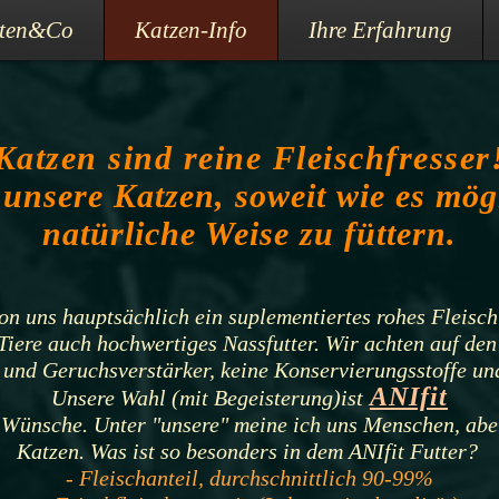
tten&Co
Katzen-Info
Ihre Erfahrung
Katzen sind reine Fleischfresser
unsere Katzen, soweit wie es mögli
natürliche Weise zu füttern.
n uns hauptsächlich ein suplementiertes rohes Fleisch
Tiere auch hochwertiges Nassfutter. Wir achten auf den
und Geruchsverstärker, keine Konservierungsstoffe un
ANIf
it
Unsere Wahl (mit Begeisterung)ist
e Wünsche. Unter "unsere" meine ich uns Menschen, abe
Katzen. Was ist so besonders in dem ANIf
it Futter?
- Fleischanteil, durchschnittlich 90-99
%