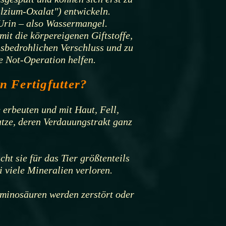
lzium-Oxalat") entwickeln.
 Urin – also Wassermangel.
it die körpereigenen Giftstoffe,
sbedrohlichen Verschluss und zu
le Not-Operation helfen.
n Fertigfutter?
e erbeuten und mit Haut, Fell,
tze, deren Verdauungstrakt ganz
t sie für das Tier größtenteils
viele Mineralien verloren.
Aminosäuren werden zerstört oder