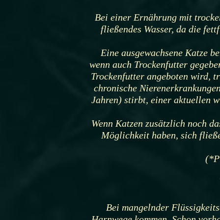
Bei einer Ernährung mit trock
fließendes Wasser, da die fet
Eine ausgewachsene Katze ben
wenn auch Trockenfutter gegeben
Trockenfutter angeboten wird, t
chronische Nierenerkrankungen
Jahren) stirbt, einer aktuellen
Wenn Katzen zusätzlich noch das
Möglichkeit haben, sich flie
(*P
Bei mangelnder Flüssigkeit
Harnwege kommen. Schon vorhand