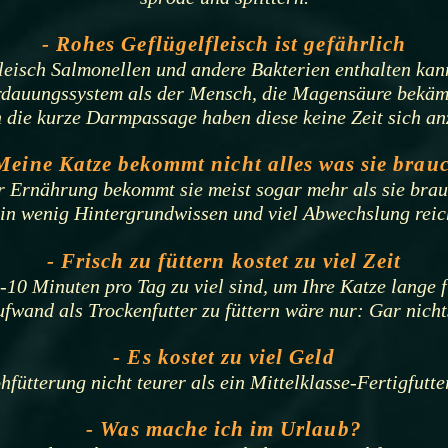
- Rohes Geflügelfleisch ist gefährlich
fleisch Salmonellen und andere Bakterien enthalten kan
erdauungssystem als der Mensch, die Magensäure bekämp
 die kurze Darmpassage haben diese keine Zeit sich an
Meine Katze bekommt nicht alles was sie brau
r Ernährung bekommt sie meist sogar mehr als sie brau
 ein wenig Hintergrundwissen und viel Abwechslung rei
- Frisch zu füttern kostet zu viel Zeit
10 Minuten pro Tag zu viel sind, um Ihre Katze lange f
fwand als Trockenfutter zu füttern wäre nur: Gar nichts
- Es kostet zu viel Geld
hfütterung nicht teurer als ein Mittelklasse-Fertigfutte
- Was mache ich im Urlaub?