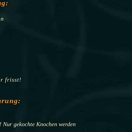
ng:
en
 frisst!
hrung:
n! Nur gekochte Knochen werden