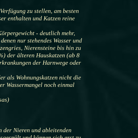
Verfügung zu stellen, am besten
ser enthalten und Katzen reine
örpergewicht - deutlich mehr,
, denen nur stehendes Wasser und
engries, Nierensteine bis hin zu
) der älteren Hauskatzen (ab 8
n Erkrankungen der Harnwege oder
der als Wohnungskatzen nicht die
 der Wassermangel noch einmal
sas)
?
 der Nieren und ableitenden
gespült und können sich erst zu