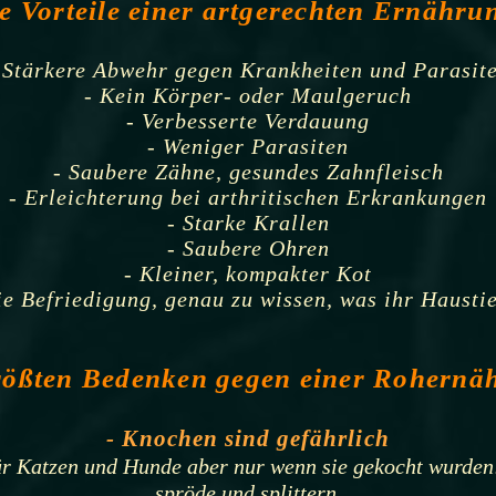
e Vorteile einer artgerechten Ernähru
 Stärkere Abwehr gegen Krankheiten und Parasit
- Kein Körper- oder Maulgeruch
- Verbesserte Verdauung
- Weniger Parasiten
- Saubere Zähne, gesundes Zahnfleisch
- Erleichterung bei arthritischen Erkrankungen
- Starke Krallen
- Saubere Ohren
- Kleiner, kompakter Kot
ie Befriedigung, genau zu wissen, was ihr Haustier
rößten Bedenken gegen eine
r
Rohe
rnä
- Knochen sind gefährlich
für Katzen und Hunde aber nur wenn sie gekocht wurde
spröde und splittern.