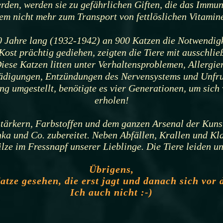
erden, werden sie zu gefährlichen Giften, die das Immu
em nicht mehr zum Transport von fettlöslichen Vitamin
10 Jahre lang (1932-1942) an 900 Katzen die Notwendigk
Kost prächtig gediehen, zeigten die Tiere mit ausschli
iese Katzen litten unter Verhaltensproblemen, Allergie
ädigungen, Entzündungen des Nervensystems und Unfruc
g umgestellt, benötigte es vier Generationen, um sich
erholen!
ärkern, Farbstoffen und dem ganzen Arsenal der Kun
nka und Co. zubereitet. Neben Abfällen, Krallen und K
lze im Fressnapf unserer Lieblinge. Die Tiere leiden 
Übrigens,
atze gesehen, die erst jagt und danach sich vor 
Ich auch nicht :-)