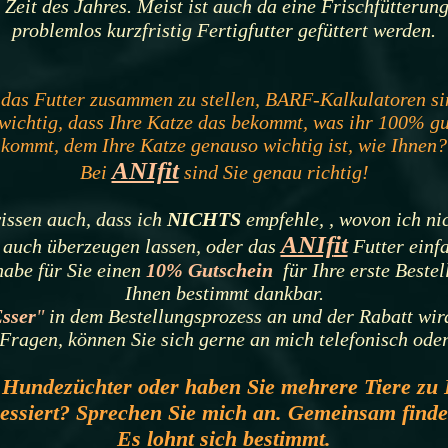
 Zeit des Jahres. Meist ist auch da eine Frischfütterung
problemlos kurzfristig Fertigfutter gefüttert werden.
t das Futter zusammen zu stellen, BARF-Kalkulatoren si
 wichtig, dass Ihre Katze das bekommt, was ihr 100% gu
kommt, dem Ihre Katze
genauso
wichtig ist, wie Ihnen?
ANIfit
Bei
sind Sie
genau
richtig!
wissen auch, dass ich
NICHTS
empfehle, , wovon ich nic
ANIf
it
 auch überzeugen lassen, oder das
Futter einf
habe für Sie einen
10% Gutschein
für Ihre erste Bestel
Ihnen bestimmt dankbar
.
sser
"
in dem Bestellungsprozess an und der Rabatt wir
Fragen, können Sie sich gerne an mich telefonisch ode
r Hundezüchter oder haben Sie
mehrere Tiere zu 
ressiert? Sprechen Sie mich an. Gemeinsam finde
Es lohnt sich bestimmt.