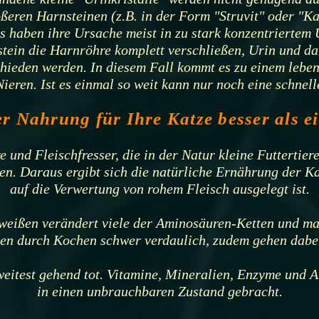
ßeren Harnsteinen (z.B. in der Form "Struvit" oder "Ka
 haben ihre Ursache meist in zu stark konzentriertem
tein die Harnröhre komplett verschließen, Urin und dam
hieden werden. In diesem Fall kommt es zu einem leben
ieren. Ist es einmal so weit kann nur noch eine schnel
r Nahrung für Ihre Katze besser als ei
e und Fleischfresser, die in der Natur kleine Futtertier
en. Daraus ergibt sich die natürliche Ernährung der Ka
auf die Verwertung von rohem Fleisch ausgelegt ist.
weißen verändert viele der Aminosäuren-Ketten und mach
en durch Kochen schwer verdaulich, zudem gehen dabei 
eitest gehend tot. Vitamine, Mineralien, Enzyme und 
in einen unbrauchbaren Zustand gebracht.