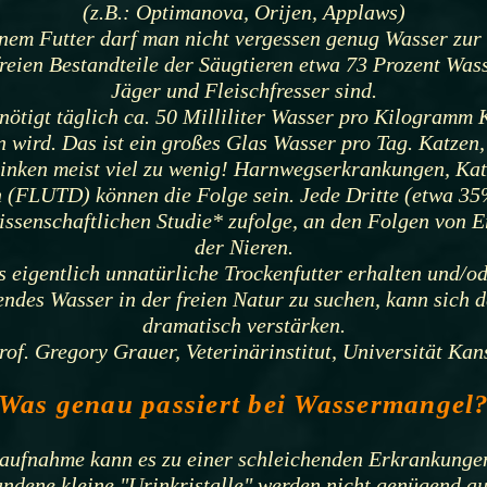
(z.B.: Optimanova, Orijen, Applaws)
enem Futter darf man nicht vergessen genug Wasser zu
r
tfreien Bestandteile der Säugtieren etwa 73 Prozent Was
Jäger und Fleischfresser sind.
ötigt täglich ca. 50 Milliliter Wasser pro Kilogramm K
 wird. Das ist ein großes Glas Wasser pro Tag. Katzen
rinken meist viel zu wenig! Harnwegserkrankungen, Katz
 (FLUTD) können die Folge sein. Jede Dritte (etwa 35%
 wissenschaftlichen Studie* zufolge, an den Folgen vo
der Nieren.
 eigentlich unnatürliche Trockenfutter erhalten und/o
ßendes Wasser in der freien Natur zu suchen, kann sich
dramatisch verstärken.
rof. Gregory Grauer, Veterinärinstitut, Universität Kan
Was genau passiert bei Wassermangel
saufnahme kann es zu einer schleichenden Erkrankungen
ene kleine "Urinkristalle" werden nicht genügend aus